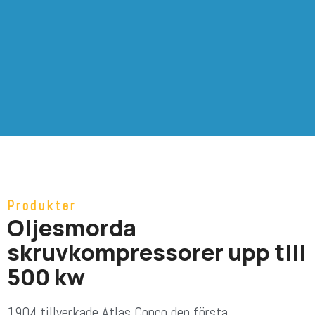
Produkter
Oljesmorda
skruvkompressorer upp till
500 kw
1904 tillverkade Atlas Copco den första